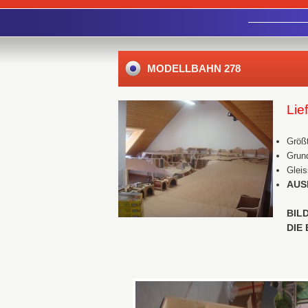
MODELLBAHN 278
Lie
Größt
Grund
Gleis
AUS
BIL
DIE