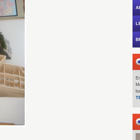
A
L
B
Em
Mo
b
T