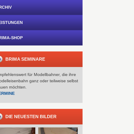
RCHIV
EISTUNGEN
RIMA-SHOP
BRIMA SEMINARE
pfehlenswert für Modellbahner, die ihre
delleisenbahn ganz oder teilweise selbst
auen möchten.
ERMINE
DIE NEUESTEN BILDER