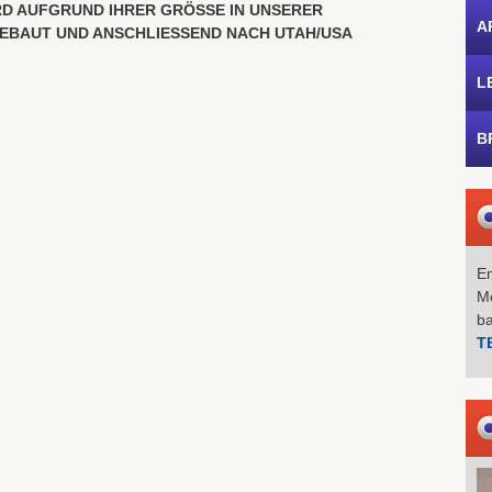
D AUFGRUND IHRER GRÖSSE IN UNSERER P
A
BAUT UND ANSCHLIESSEND NACH UTAH/USA GE
L
B
Em
Mo
b
T