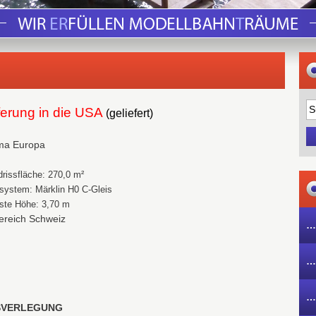
ferung in die USA
(geliefert)
ma Europa
rissfläche: 270,0 m²
system: Märklin H0 C-Gleis
ste Höhe: 3,70 m
bereich Schweiz
…
…
…
SVERLEGUNG