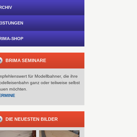
RCHIV
EISTUNGEN
RIMA-SHOP
BRIMA SEMINARE
pfehlenswert für Modellbahner, die ihre
delleisenbahn ganz oder teilweise selbst
auen möchten.
ERMINE
DIE NEUESTEN BILDER