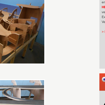
en
H
ve
Ex
Ve
> 