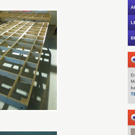
A
L
B
Em
Mo
b
T