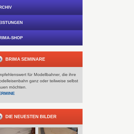
RCHIV
EISTUNGEN
RIMA-SHOP
BRIMA SEMINARE
pfehlenswert für Modellbahner, die ihre
delleisenbahn ganz oder teilweise selbst
auen möchten.
ERMINE
DIE NEUESTEN BILDER