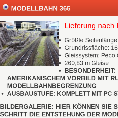
MODELLBAHN 365
Lieferung nac
Größte Seitenlänge
Grundrissfläche: 16
Gleissystem: Peco
260,83 m Gleise
BESONDERHEIT:
AMERIKANISCHEM VORBILD MIT R
MODELLBAHNBEGRENZUNG
AUSBAUSTUFE: KOMPLETT MIT PC 
BILDERGALERIE: HIER KÖNNEN SIE 
SCHRITT DIE ENTSTEHUNG DER MO