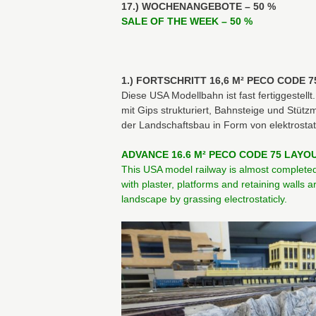
17.) WOCHENANGEBOTE – 50 %
SALE OF THE WEEK – 50 %
1.) FORTSCHRITT 16,6 M² PECO CODE 
Diese USA Modellbahn ist fast fertiggestel
mit Gips strukturiert, Bahnsteige und Stützm
der Landschaftsbau in Form von elektrosta
ADVANCE 16.6 M² PECO CODE 75 LAYOU
This USA model railway is almost completed.
with plaster, platforms and retaining walls a
landscape by grassing electrostaticly.