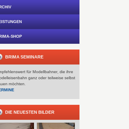
RCHIV
EISTUNGEN
RIMA-SHOP
BRIMA SEMINARE
pfehlenswert für Modellbahner, die ihre
delleisenbahn ganz oder teilweise selbst
auen möchten.
ERMINE
DIE NEUESTEN BILDER