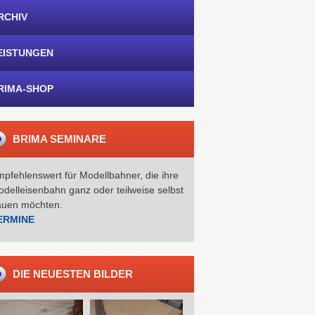
RCHIV
EISTUNGEN
RIMA-SHOP
BRIMA SEMINARE
pfehlenswert für Modellbahner, die ihre
delleisenbahn ganz oder teilweise selbst
auen möchten.
ERMINE
DIE NEUESTEN BILDER