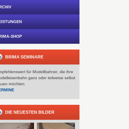
RCHIV
EISTUNGEN
RIMA-SHOP
BRIMA SEMINARE
pfehlenswert für Modellbahner, die ihre
delleisenbahn ganz oder teilweise selbst
auen möchten.
ERMINE
DIE NEUESTEN BILDER