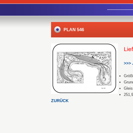
PLAN 546
Lie
>>> 
Größt
Grund
Gleis
251,
ZURÜCK