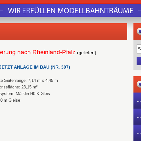
ferung nach Rheinland-Pfalz
(geliefert)
JETZT ANLAGE IM BAU (NR. 307)
e Seitenlänge: 7,14 m x 4,45 m
rissfläche: 23,15 m²
system: Märklin H0 K-Gleis
90 m Gleise
…
…
…