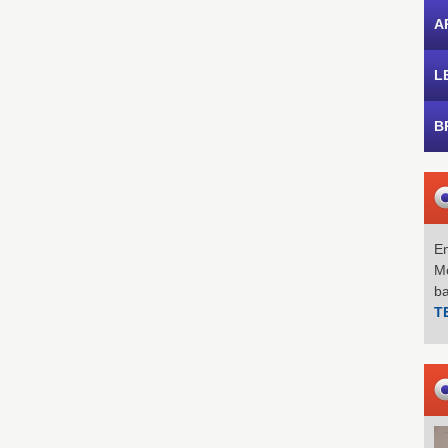
A
L
B
Em
Mo
b
T