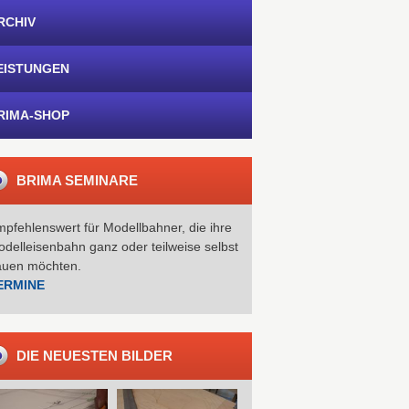
RCHIV
EISTUNGEN
RIMA-SHOP
BRIMA SEMINARE
pfehlenswert für Modellbahner, die ihre
delleisenbahn ganz oder teilweise selbst
auen möchten.
ERMINE
DIE NEUESTEN BILDER