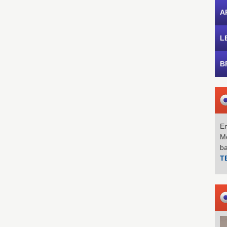
A
L
B
Em
Mo
b
T