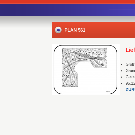
PLAN 561
Lie
Größt
Grund
Glei
95,1
ZUR