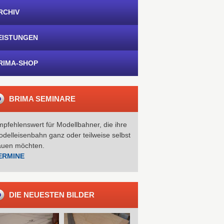
RCHIV
EISTUNGEN
RIMA-SHOP
BRIMA SEMINARE
pfehlenswert für Modellbahner, die ihre
delleisenbahn ganz oder teilweise selbst
auen möchten.
ERMINE
DIE NEUESTEN BILDER