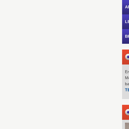
A
L
B
Em
Mo
b
T