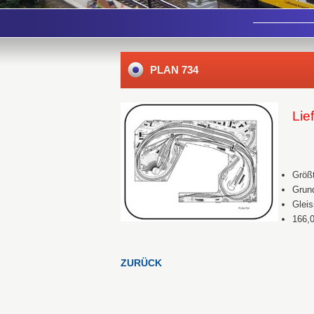
PLAN 734
Li
Größt
Grund
Gleis
166,
ZURÜCK