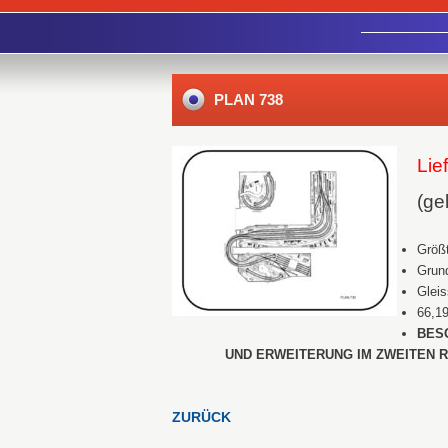
PLAN 738
Li
(gel
Größt
Grund
Gleis
66,1
BES
UND ERWEITERUNG IM ZWEITEN 
ZURÜCK