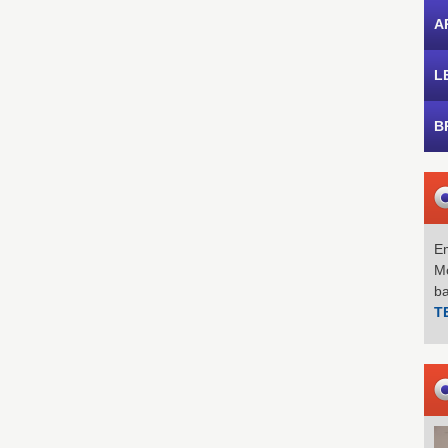
A
L
B
Em
Mo
b
T