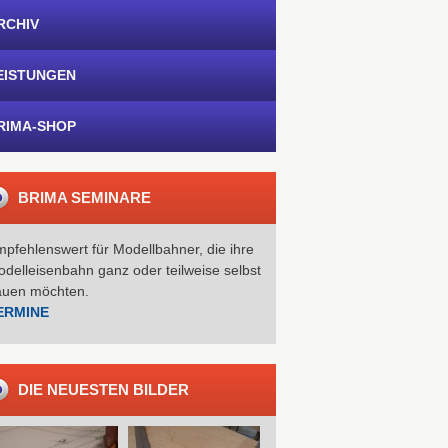
RCHIV
EISTUNGEN
RIMA-SHOP
BRIMA SEMINARE
pfehlenswert für Modellbahner, die ihre
delleisenbahn ganz oder teilweise selbst
auen möchten.
ERMINE
DIE NEUESTEN BILDER