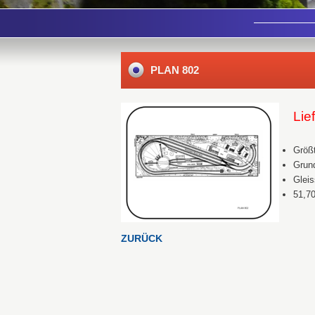
PLAN 802
Lie
Größ
Grund
Gleis
51,7
ZURÜCK