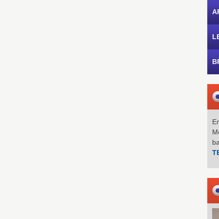
A
L
B
Em
Mo
b
T