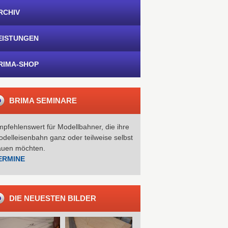
RCHIV
EISTUNGEN
RIMA-SHOP
BRIMA SEMINARE
pfehlenswert für Modellbahner, die ihre
delleisenbahn ganz oder teilweise selbst
auen möchten.
ERMINE
DIE NEUESTEN BILDER