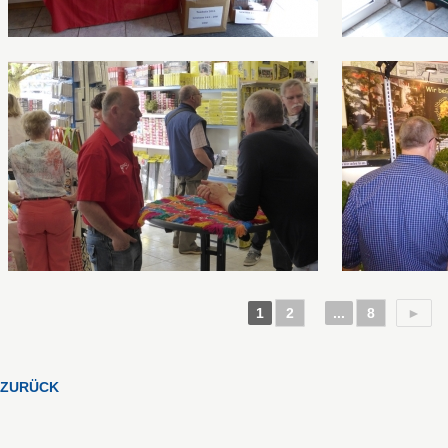
1
2
...
8
►
ZURÜCK