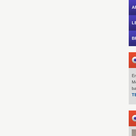
A
L
B
Em
Mo
b
T