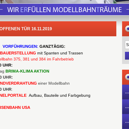
FFENEN TÜR 16.11.2019
VORFÜHRUNGEN:
GANZTÄGIG:
BAUERSTELLUNG
mit Spanten und Trassen
llbahn 375, 381 und 384 im Fahrbetrieb
0 UHR:
rag
BRIMA-KLIMA AKTION
0 UHR:
NDVERDRAHTUNG
einer Modellbahn
00 UHR
:
…
NELPORTALE
Aufbau, Bauteile und Farbgebung
…
EISENBAHN USA
…