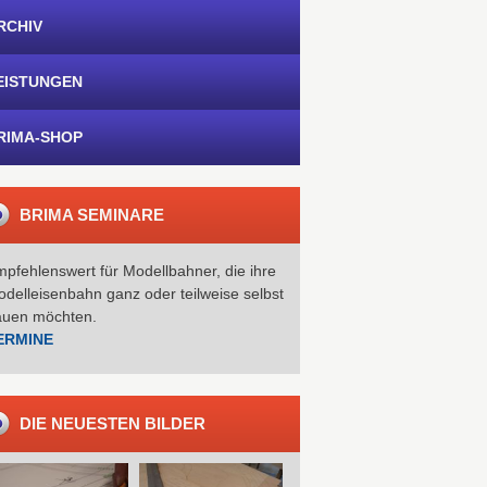
RCHIV
EISTUNGEN
RIMA-SHOP
BRIMA SEMINARE
pfehlenswert für Modellbahner, die ihre
delleisenbahn ganz oder teilweise selbst
auen möchten.
ERMINE
DIE NEUESTEN BILDER