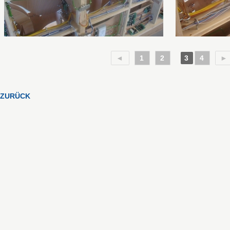
◄
1
2
3
4
►
ZURÜCK