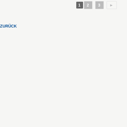
1
2
3
►
ZURÜCK