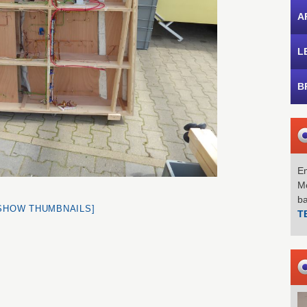
A
L
B
Em
Mo
b
SHOW THUMBNAILS]
T