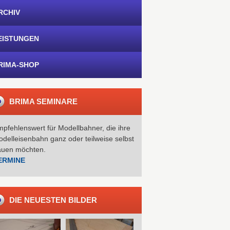
RCHIV
EISTUNGEN
RIMA-SHOP
BRIMA SEMINARE
pfehlenswert für Modellbahner, die ihre
delleisenbahn ganz oder teilweise selbst
auen möchten.
ERMINE
DIE NEUESTEN BILDER