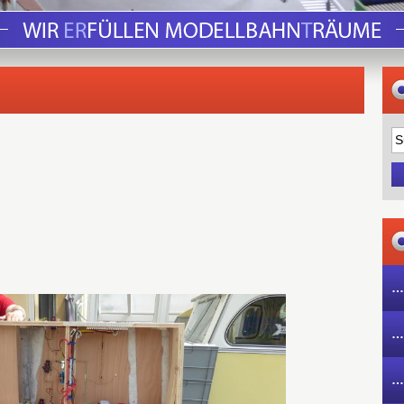
…
…
…