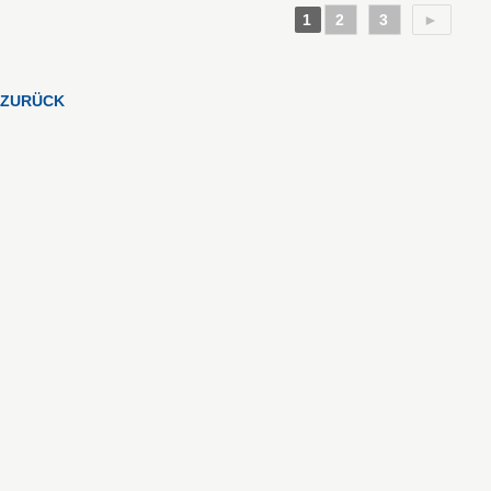
1
2
3
►
ZURÜCK